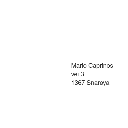
Se trailer og kjøp billetter her!
Mario Caprinos
vei 3
1367 Snarøya