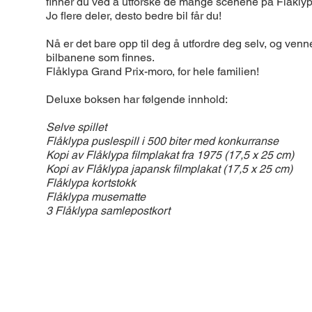
finner du ved å utforske de mange scenene på Flåkly
Jo flere deler, desto bedre bil får du!
Nå er det bare opp til deg å utfordre deg selv, og venne
bilbanene som finnes.
Flåklypa Grand Prix-moro, for hele familien!
Deluxe boksen har følgende innhold:
Selve spillet
Flåklypa puslespill i 500 biter med konkurranse
Kopi av Flåklypa filmplakat fra 1975 (17,5 x 25 cm)
Kopi av Flåklypa japansk filmplakat (17,5 x 25 cm)
Flåklypa kortstokk
Flåklypa musematte
3 Flåklypa samlepostkort