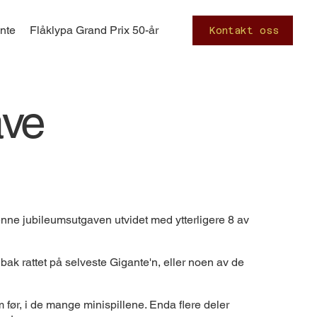
ante
Flåklypa Grand Prix 50-år
Kontakt oss
ave
 denne jubileumsutgaven utvidet med ytterligere 8 av
bak rattet på selveste Gigante'n, eller noen av de
 før, i de mange minispillene. Enda flere deler